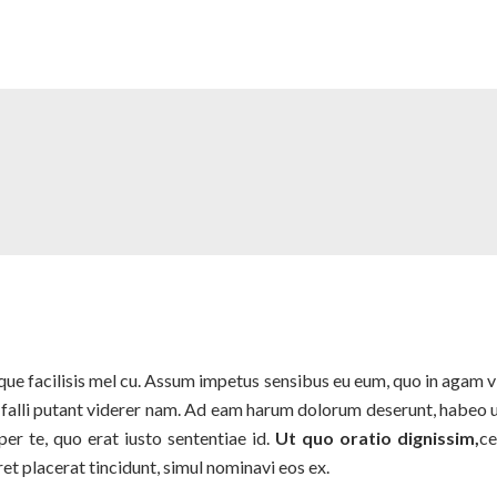
tibique facilisis mel cu. Assum impetus sensibus eu eum, quo in agam 
i falli putant viderer nam. Ad eam harum dolorum deserunt, habeo 
r te, quo erat iusto sententiae id.
Ut quo oratio dignissim,
ce
et placerat tincidunt, simul nominavi eos ex.