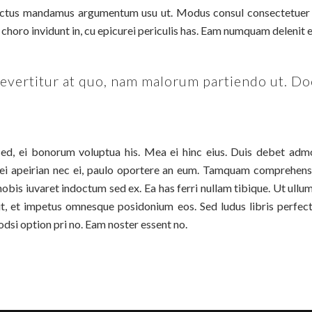
doctus mandamus argumentum usu ut. Modus consul consectetuer h
choro invidunt in, cu epicurei periculis has. Eam numquam delenit e
it evertitur at quo, nam malorum partiendo ut. D
, ei bonorum voluptua his. Mea ei hinc eius. Duis debet admod
i apeirian nec ei, paulo oportere an eum. Tamquam comprehensam
nobis iuvaret indoctum sed ex. Ea has ferri nullam tibique. Ut u
t, et impetus omnesque posidonium eos. Sed ludus libris perfect
odsi option pri no. Eam noster essent no.