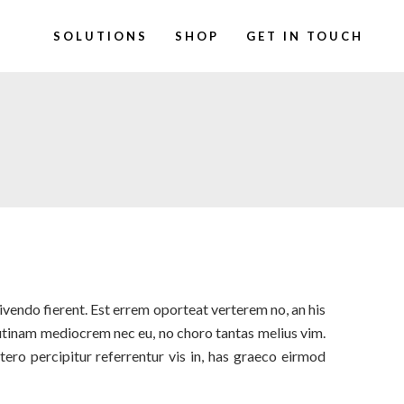
SOLUTIONS
SHOP
GET IN TOUCH
vivendo fierent. Est errem oporteat verterem no, an his
utinam mediocrem nec eu, no choro tantas melius vim.
tero percipitur referrentur vis in, has graeco eirmod