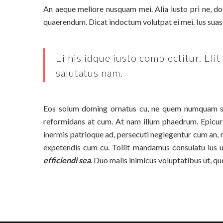
An aeque meliore nusquam mei. Alia iusto pri ne, 
quaerendum. Dicat indoctum volutpat ei mei. Ius suas 
Ei his idque iusto complectitur. El
salutatus nam.
Eos solum doming ornatus cu, ne quem numquam sed
reformidans at cum. At nam illum phaedrum. Epicure
inermis patrioque ad, persecuti neglegentur cum an, 
expetendis cum cu. Tollit mandamus consulatu ius u
efficiendi sea
. Duo malis inimicus voluptatibus ut, qu