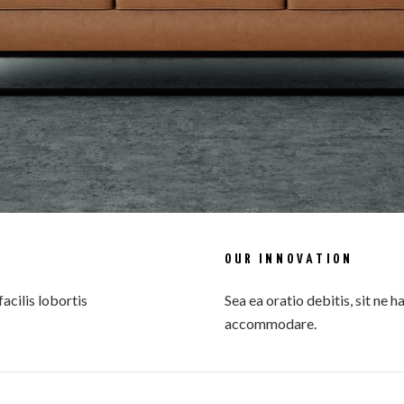
OUR INNOVATION
facilis lobortis
Sea ea oratio debitis, sit ne ha
accommodare.