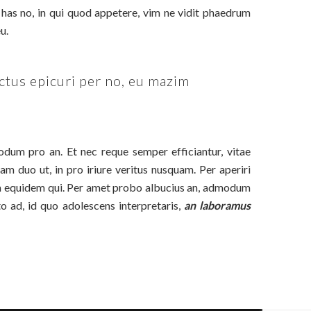
as no, in qui quod appetere, vim ne vidit phaedrum
u.
octus epicuri per no, eu mazim
um pro an. Et nec reque semper efficiantur, vitae
 duo ut, in pro iriure veritus nusquam. Per aperiri
llum equidem qui. Per amet probo albucius an, admodum
o ad, id quo adolescens interpretaris,
an laboramus